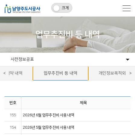
크게
업무추진비 등 내역
사전정보공표
수의계약 내역
정보공개
경영공시
공공데이터
사전정보공표
업무추진비 등 내역
개인정보목적외이용,
번호
제목
155
2026년 6월 업무추진비 사용 내역
154
2026년 5월 업무추진비 사용 내역