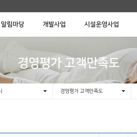
알림마당
개발사업
시설운영사업
경영평가 고객만족도
시
경영평가 고객만족도
개
시
이터
보공표
제도안내
재무현황
사업예산
경영평가/사장이행실적평가
안전관리 현황
외부감사결과
경영평가 고객만족도
친인척 인원수 공개