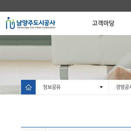
고객마당
정보공유
경영공
고객마당
알림마당
개발사업
시설운영사업
정보공유
공사소개
정보공
경영공
공공데
사전정