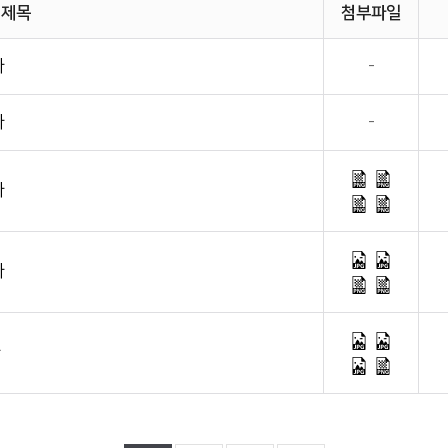
제목
첨부파일
과
-
과
-
과
과