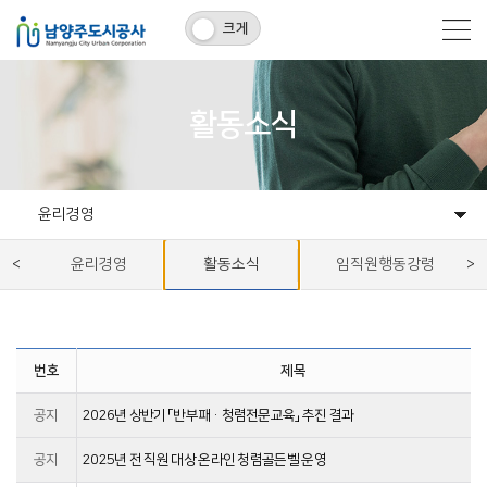
크게
활동소식
윤리경영
공사안내
윤리경영
홍보마당
사회공헌
관내기관
윤리경영
활동소식
임직원행동강령
번호
제목
공지
2026년 상반기 「반부패·청렴전문교육」 추진 결과
공지
2025년 전 직원 대상 온라인 청렴골든벨 운영