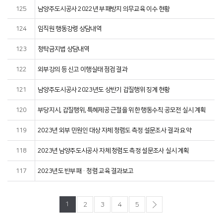
125
남양주도시공사 2022년 부패방지 의무교육 이수 현황
124
임직원 행동강령 상담내역
123
청탁금지법 상담내역
122
외부강의 등 신고 이행실태 점검 결과
121
남양주도시공사 2023년도 상반기 갑질행위 징계 현황
120
부당지시, 갑질행위, 특혜제공 근절을 위한 행동수칙 공모전 실시 계획
119
2023년 외부 민원인 대상 자체 청렴도 측정 설문조사 결과 요약
118
2023년 남양주도시공사 자체 청렴도 측정 설문조사 실시 계획
117
2023년도 반부패·청렴 교육 결과보고
1
2
3
4
5