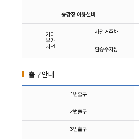
승강장 이용설비
자전거주차
기타
부가
시설
환승주차장
출구안내
1번출구
2번출구
3번출구