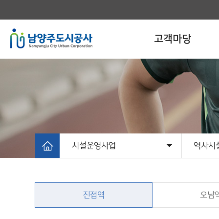
고객마당
시설운영사업
역사시
고객마당
알림마당
개발사업
시설운영사업
정보공유
공사소개
체육시
관내주
어린이
환경시
역사시
진접역
오남