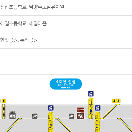
진접초등학교, 남양주도담유치원
해밀초등학교, 해밀마을
한빛공원, 두리공원