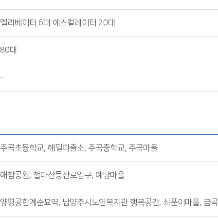
엘리베이터 6대 에스컬레이터 20대
80대
-
주곡초등학교, 해밀파출소, 주곡중학교, 주곡마을
해참공원, 철마산등산로입구, 예당마을
양평공한계순묘역, 남양주시노인복지관 행복공간, 쇠푼이마을, 금곡