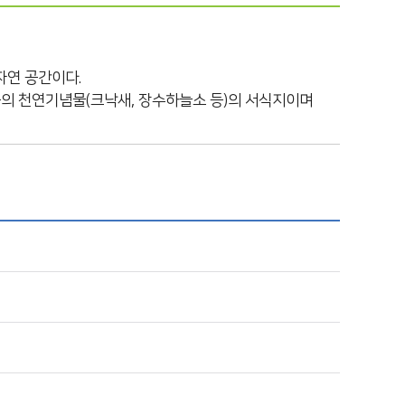
자연 공간이다.
종의 천연기념물(크낙새, 장수하늘소 등)의 서식지이며