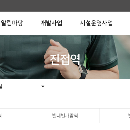
알림마당
개발사업
시설운영사업
진접역
설
설ㆍ체육공원
차장
ㆍ청소년시설
설
설
역
별내별가람역