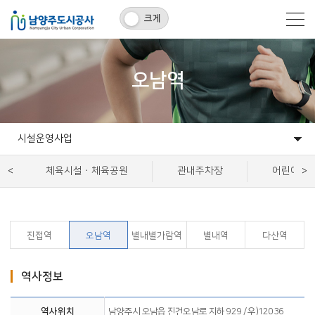
크게
오남역
시설운영사업
고객마당
알림마당
개발사업
시설운영사업
정보공유
공사소개
체육시설ㆍ체육공원
관내주차장
어린이ㆍ
진접역
오남역
별내별가람역
별내역
다산역
역사정보
역사위치
남양주시 오남읍 진건오남로 지하 929 / 우)12036