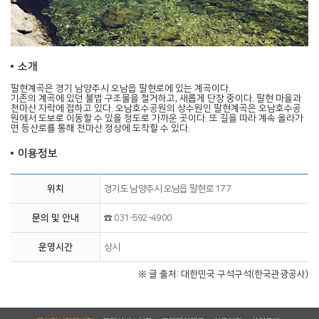
소개
팔현계곡
은 경기 남양주시 오남읍 팔현로에 있는 계곡이다.
기존의 계곡에 있던 불법 구조물을 철거하고, 새롭게 단장 중이다. 팔현 마을과
천마산 자락에 접하고 있다. 오남호수공원의 상수원인 팔현계곡은 오남호수공
원에서 도보로 이동할 수 있을 정도로 가까운 곳이다. 또 길을 따라 계속 올라가
면 등산로를 통해 천마산 정상에 도착할 수 있다.
이용정보
위치
경기도 남양주시 오남읍 팔현로 177
문의 및 안내
☎ 031-592-4900
운영시간
상시
※ 글 출처: 대한민국 구석구석(한국관광공사)