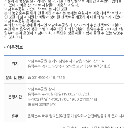
조용하게 명상을 즐기기에도 좋다. 가을이면 단풍으로 아름답고 주변의 쉼터들
이 있어 가벼운 산책으로 사람들이 이용하고 있다.
오남호수공원-가슴이 탁 트이는 자연 경관
본래 농업용수를 위해 만들어진 저수지는 현재는 유원지로 이용되며 탁 트인 자
연 경관에 넓고 시원한 바람과 정비된 산책로를 제공하며 마을의 명소가 되었다.
오남호수공원-음악분수
수려한 자연환경에 둘러싸인 오남호수공원에 3.27km의 수변산책로와 더불어
수면 위로 음악과 경관 조명이 어우러진 화려한 연출의 음악분수를 2019년 7월
말부터 본격 운영하여 남녀노소, 가족단위 방문객들이 함께 즐길 수 있는 남양주
의 명소이다.
이용정보
오남호수공원: 경기도 남양주시 오남읍 오남리 산53-4
위치
음악분수: 경기도 남양주시 오남읍 오남리 산9-1(전망테크)
문의 및 안내
☎ 031-590-2418, 4738
오남호수공원: 상시
음악분수: 4~10월 (평일) 19:00, 21:00 / 2회
운영시간
4~10월 (휴일) 14:00, 17:00, 19:00, 21:00 / 4회
※ 회당 30여분 운영
휴무
음악분수: 매주 월요일(우천 등 기상악화나 안전예방을 위해 필요 시 추가