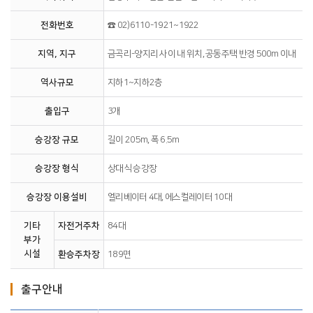
전화번호
☎ 02)6110-1921~1922
지역, 지구
금곡리-양지리 사이 내 위치, 공동주택 반경 500m 이내
역사규모
지하1~지하2층
출입구
3개
승강장 규모
길이 205m, 폭 6.5m
승강장 형식
상대식 승강장
승강장 이용설비
엘리베이터 4대, 에스컬레이터 10대
기타
자전거주차
84대
부가
시설
환승주차장
189면
출구안내