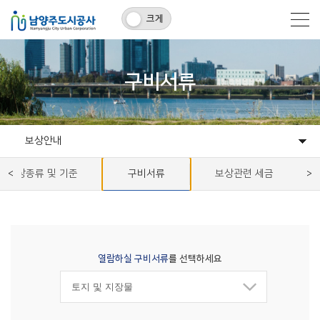
크게
구비서류
보상안내
보상종류 및 기준
자체개발사업
개발대행사업
완료사업
보상안내
구비서류
보상관련 세금
열람하실 구비서류
를 선택하세요