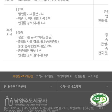
[법인]
관할
- 법인등기부등본 2부
법인
- 정관 및 이사회회의록 2부
전국 읍, 면
- 인감증명서(이사) 1부
추가
[종중]
서류
종중
- 정관 또는 규약 2부(공증필)
종중
- 총회의사록(결의서) 2부(공증필)
관할 시, 
- 종중 등록증(등록대장) 2부
종중
- 종중회원 명부 1부
전국 읍, 면
- 인감증명서(결의자) 1부
개인정보처리방침
고객서비스헌장
고객제안제도
인증현황
사이트맵
관내/유관 기관선택
수탁시설 바로가기
본사 (12284) 경기도 남양주시 다산지금로36번길 21-8, 트윈타워 8층(다산동) TEL :
031)560-1000 FAX : 0303-0905-1020