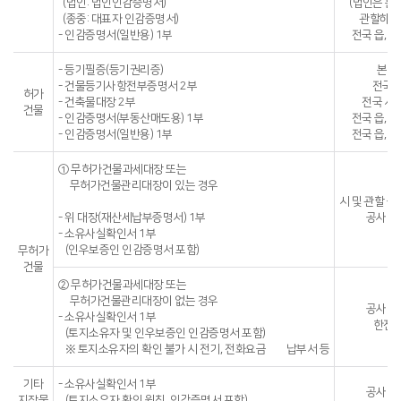
(법인: 법인인감증명서)
(법인은 
(종중: 대표자 인감증명서)
관할하는
- 인감증명서(일반용) 1부
전국 읍, 면
- 등기필증(등기권리증)
본인
- 건물등기사항전부증명서 2부
전국
허가
- 건축물대장 2부
전국 시, 
건물
- 인감증명서(부동산매도용) 1부
전국 읍, 면
- 인감증명서(일반용) 1부
전국 읍, 면
① 무허가건물과세대장 또는
무허가건물관리대장이 있는 경우
시 및 관할 읍,
- 위 대장(재산세납부증명서) 1부
공사 
- 소유사실확인서 1부
(인우보증인 인감증명서 포함)
무허가
건물
② 무허가건물과세대장 또는
무허가건물관리대장이 없는 경우
공사 
- 소유사실확인서 1부
한전, 
(토지소유자 및 인우보증인 인감증명서 포함)
※ 토지소유자의 확인 불가 시 전기, 전화요금 납부서 등
기타
- 소유사실확인서 1부
공사 
지장물
(토지소유자 확인 원칙, 인감증명서 포함)