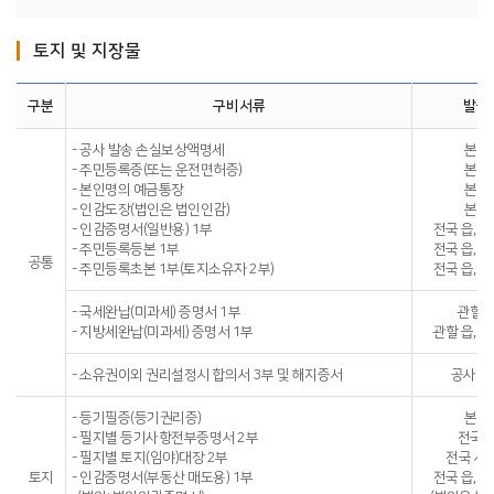
토지 및 지장물
구분
구비서류
발급
- 공사 발송 손실보상액명세
본인
- 주민등록증(또는 운전면허증)
본인
- 본인명의 예금통장
본인
- 인감도장(법인은 법인인감)
본인
- 인감증명서(일반용) 1부
전국 읍, 면
- 주민등록등본 1부
전국 읍, 면
공통
- 주민등록초본 1부(토지소유자 2부)
전국 읍, 면
- 국세완납(미과세) 증명서 1부
관할 
- 지방세완납(미과세) 증명서 1부
관할 읍, 면
- 소유권이외 권리설정시 합의서 3부 및 해지증서
공사 
- 등기필증(등기권리증)
본인
- 필지별 등기사항전부증명서 2부
전국 
- 필지별 토지(임야)대장 2부
전국 시, 
토지
- 인감증명서(부동산 매도용) 1부
전국 읍, 면