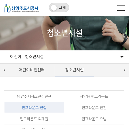
크게
청소년시설
어린이ㆍ청소년시설
체육시설ㆍ체육공원
관내주차장
어린이ㆍ청소년시설
환경시설
역사시설
어린이비전센터
청소년시설
남양주시청소년수련관
정약용 펀그라운드
펀그라운드 진접
펀그라운드 진건
펀그라운드 퇴계원
펀그라운드 오남