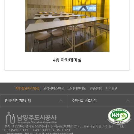
4층 아카데미실
개인정보처리방침
고객서비스헌장
고객제안제도
인증현황
사이트맵
관내/유관 기관선택
수탁시설 바로가기
본사 (12284) 경기도 남양주시 다산지금로36번길 21-8, 트윈타워 8층(다산동) TEL :
031)560-1000 FAX : 0303-0905-1020