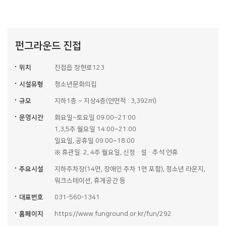
펀그라운드 진접
위치
진접읍 장현로123
시설유형
청소년문화의집
규모
지하1층 ~ 지상4층(연면적 : 3,392㎡)
운영시간
화요일~토요일 09:00~21:00
1,3,5주 월요일 14:00~21:00
일요일, 공휴일 09:00~18:00
※ 휴관일: 2, 4주 월요일, 신정·설·추석 연휴
주요시설
지하주차장(14면, 장애인 주차 1면 포함), 청소년 라운지,
워크스테이션, 휴게공간 등
대표번호
031-560-1341
홈페이지
https://www.funground.or.kr/fun/292