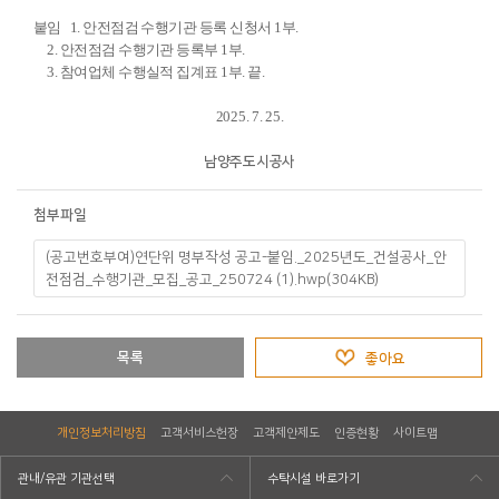
붙임
1.
안전점검 수행기관 등록 신청서
1
부
.
2.
안전점검 수행기관 등록부
1
부
.
3.
참여업체 수행실적 집계표
1
부
.
끝
.
2025. 7. 25.
남양주도시공사
첨부파일
(공고번호부여)연단위 명부작성 공고-붙임._2025년도_건설공사_안
전점검_수행기관_모집_공고_250724 (1).hwp(304KB)
목록
좋아요
개인정보처리방침
고객서비스헌장
고객제안제도
인증현황
사이트맵
관내/유관 기관선택
수탁시설 바로가기