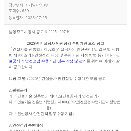
담당부서 : > 개발사업3부
조회수 : 639
등록일자 : 2025-07-25
남양주도시공사 공고 제
2025
-
307
호
2025
년 건설공사 안전점검 수행기관 모집 공고
「
건설기술 진흥법
」
제
62
조
(
건설공사의 안전관리
)
및 같은 법 시행
령 제
100
조의
2(
안전점검 대상 및 수행기관 지정 방법 등
)
에 따라
건
설공사의
안전점검 수행기관 명부 작성 및
관리
를 위하여 아래와 같
이 공고합니다
.
1.
공 고 명
:
2025
년 건설공사 안전점검 수행기관 모집 공고
2.
관련근거
가
.
「
건설기술 진흥법
」
제
62
조
(
건설공사의 안전관리
)
나
.
「
건설기술 진흥법 시행령
」
제
100
조의
2(
안전점검 수행기관 지정방법
등
)
다
.
「
건설공사 안전관리 업무수행 지침
」
3.
안전점검 수행대상