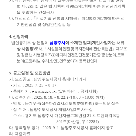
가
.
대상공사
:
우리공사에서 발주하는 건설공사로서
건설기술 진흥
법
제
62
조 및 같은 법 시행령 제
98
조제
1
항에 따른 안전관리계획
을 수립하는 건설공사
나
.
대상점검
:
「
건설기술 진흥법 시행령
」
제
100
조 제
1
항에 따른 정
기안전점검 및 정밀안전점검 등
4.
신청자격
-
법인등기부 상 본점이
남양주시
에 소재한 업체
(
개인사업자는 서류
상 사업장
)
로서
,
「
시설물의 안전 및 유지관리에 관한 특볍법
」
제
28
조
및 같은 법 시행령 제
23
조에 따라 안전진단전문기관 중
‘
종합분야
,
토목
분야
(
교량
/
터널
,
수리
,
항만
),
건축분야
’
에 등록한 업체
5.
공고일정 및 모집방법
가
.
모집공고
:
남양주도시공사 홈페이지 게재
-
기 간
: 2025. 7. 25. ~ 8. 17.
-
홈페이지
:
www.ncuc.or.kr
(
알림마당
→
공지사항
)
나
.
접수기간
: 2025. 8. 18. ~ 8. 22. (
각
9:00 ~ 18:00
까지
)
-
방 법
:
등기우편
(
접수마감일시의 도착분에 한함
)
또는 방문 접수
-
접 수 처
:
남양주도시공사 개발사업
3
부 사무실
-
주 소
:
경기도 남양주시 다산지금로
36
번길
21-8,
트윈타워
B
동
801
호
(
다산동
,
우
:12284)
다
.
등록명부 공개
: 2025. 9. 1.
남양주도시공사 홈페이지 공고
라
.
제출자료