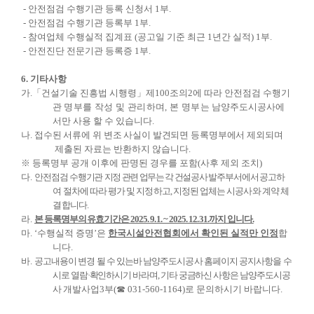
-
안전점검 수행기관 등록 신청서
1
부
.
-
안전점검 수행기관 등록부
1
부
.
-
참여업체 수행실적 집계표
(
공고일 기준 최근
1
년간 실적
) 1
부
.
-
안전진단 전문기관 등록증
1
부
.
6.
기타사항
가
.
「
건설기술 진흥법 시행령
」
제
100
조의
2
에 따라 안전점검 수행기
관
명부를 작성 및 관리하며
,
본 명부는
남양주도시공사에
서만 사용 할 수 있습니다
.
나
.
접수된 서류에 위
변조 사실이 발견되면 등록명부에서 제외되며
제출된 자료는 반환하지 않습니다
.
※
등록명부 공개 이후에 판명된 경우를 포함
(
사후 제외 조치
)
다
.
안전점검 수행기관
지정 관련 업무는 각 건설공사
발주부서에서 공고
하
여 절차에 따라 평가 및 지정하고
,
지정된 업체는 시공사와 계약 체
결합니다
.
라
.
본 등록명부의 유효기간은
2025. 9. 1. ~ 2025. 12. 31.
까지 입니다
.
마
. ‘
수행실적 증명
’
은
한국시설안전협회에서 확인된 실적만 인정
합
니다
.
바
.
공고내용이 변경 될 수 있는바 남양주도시공사 홈페이지 공지사항을
수
시로 열람
·
확인하시기 바라며
,
기타 궁금하신 사항은 남양주도시
공
사
개발사업
3
부
(
☎
031-560-1164)
로 문의하시기 바랍니다
.