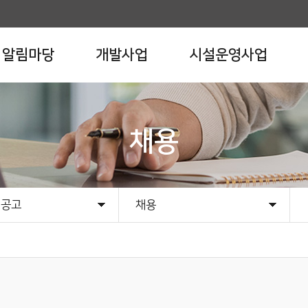
알림마당
개발사업
시설운영사업
채용
 공고
채용
항
 공고
입찰
채용
경영정보시스템