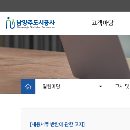
고객마당
알림마당
고시 및
고객마당
알림마당
개발사업
시설운영사업
정보공유
공사소개
공지사
고시 및
[채용서류 반환에 관한 고지]