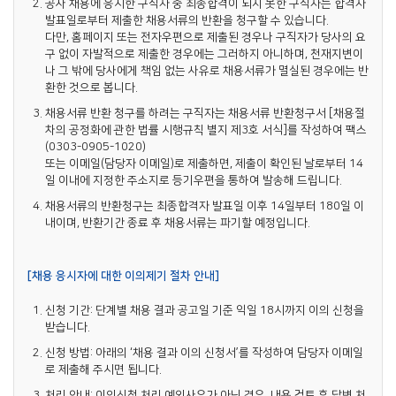
공사 채용에 응시한 구직자 중 최종합격이 되지 못한 구직자는 합격자
발표일로부터 제출한 채용서류의 반환을 청구할 수 있습니다.
다만, 홈페이지 또는 전자우편으로 제출된 경우나 구직자가 당사의 요
구 없이 자발적으로 제출한 경우에는 그러하지 아니하며, 천재지변이
나 그 밖에 당사에게 책임 없는 사유로 채용서류가 멸실된 경우에는 반
환한 것으로 봅니다.
채용서류 반환 청구를 하려는 구직자는 채용서류 반환청구서 [채용절
차의 공정화에 관한 법률 시행규칙 별지 제3호 서식]를 작성하여 팩스
(0303-0905-1020)
또는 이메일(담당자 이메일)로 제출하면, 제출이 확인된 날로부터 14
일 이내에 지정한 주소지로 등기우편을 통하여 발송해 드립니다.
채용서류의 반환청구는 최종합격자 발표일 이후 14일부터 180일 이
내이며, 반환기간 종료 후 채용서류는 파기할 예정입니다.
[채용 응시자에 대한 이의제기 절차 안내]
신청 기간: 단계별 채용 결과 공고일 기준 익일 18시까지 이의 신청을
받습니다.
신청 방법: 아래의 ‘채용 결과 이의 신청서’를 작성하여 담당자 이메일
로 제출해 주시면 됩니다.
처리 안내: 이의신청 처리 예외사유가 아닌 경우, 내용 검토 후 답변 처