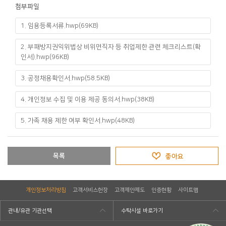
첨부파일
1. 임용등록서류.hwp(69KB)
2. 부패방지권익위법상 비위면직자 등 취업제한 관련 체크리스트(확
인서).hwp(96KB)
3. 공정채용확인서.hwp(58.5KB)
4. 개인정보 수집 및 이용 제공 동의서.hwp(38KB)
5. 가족 채용 제한 여부 확인서.hwp(48KB)
목록
좋아요
개인정보처리방침
고객서비스헌장
고객제안제도
인증현황
사이트맵
관내/유관 기관선택
수탁시설 바로가기