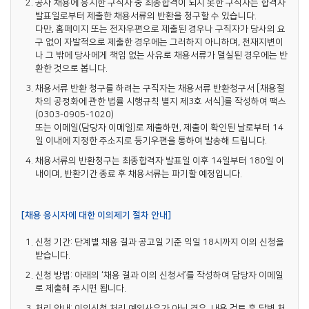
공사 채용에 응시한 구직자 중 최종합격이 되지 못한 구직자는 합격자
발표일로부터 제출한 채용서류의 반환을 청구할 수 있습니다.
다만, 홈페이지 또는 전자우편으로 제출된 경우나 구직자가 당사의 요
구 없이 자발적으로 제출한 경우에는 그러하지 아니하며, 천재지변이
나 그 밖에 당사에게 책임 없는 사유로 채용서류가 멸실된 경우에는 반
환한 것으로 봅니다.
채용서류 반환 청구를 하려는 구직자는 채용서류 반환청구서 [채용절
차의 공정화에 관한 법률 시행규칙 별지 제3호 서식]를 작성하여 팩스
(0303-0905-1020)
또는 이메일(담당자 이메일)로 제출하면, 제출이 확인된 날로부터 14
일 이내에 지정한 주소지로 등기우편을 통하여 발송해 드립니다.
채용서류의 반환청구는 최종합격자 발표일 이후 14일부터 180일 이
내이며, 반환기간 종료 후 채용서류는 파기할 예정입니다.
[채용 응시자에 대한 이의제기 절차 안내]
신청 기간: 단계별 채용 결과 공고일 기준 익일 18시까지 이의 신청을
받습니다.
신청 방법: 아래의 ‘채용 결과 이의 신청서’를 작성하여 담당자 이메일
로 제출해 주시면 됩니다.
처리 안내: 이의신청 처리 예외사유가 아닌 경우, 내용 검토 후 답변 처