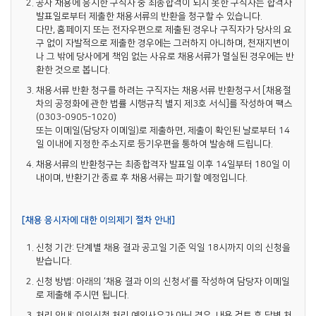
공사 채용에 응시한 구직자 중 최종합격이 되지 못한 구직자는 합격자
발표일로부터 제출한 채용서류의 반환을 청구할 수 있습니다.
다만, 홈페이지 또는 전자우편으로 제출된 경우나 구직자가 당사의 요
구 없이 자발적으로 제출한 경우에는 그러하지 아니하며, 천재지변이
나 그 밖에 당사에게 책임 없는 사유로 채용서류가 멸실된 경우에는 반
환한 것으로 봅니다.
채용서류 반환 청구를 하려는 구직자는 채용서류 반환청구서 [채용절
차의 공정화에 관한 법률 시행규칙 별지 제3호 서식]를 작성하여 팩스
(0303-0905-1020)
또는 이메일(담당자 이메일)로 제출하면, 제출이 확인된 날로부터 14
일 이내에 지정한 주소지로 등기우편을 통하여 발송해 드립니다.
채용서류의 반환청구는 최종합격자 발표일 이후 14일부터 180일 이
내이며, 반환기간 종료 후 채용서류는 파기할 예정입니다.
[채용 응시자에 대한 이의제기 절차 안내]
신청 기간: 단계별 채용 결과 공고일 기준 익일 18시까지 이의 신청을
받습니다.
신청 방법: 아래의 ‘채용 결과 이의 신청서’를 작성하여 담당자 이메일
로 제출해 주시면 됩니다.
처리 안내: 이의신청 처리 예외사유가 아닌 경우, 내용 검토 후 답변 처