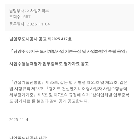
담당부서 : > 사업기획부
조회수 : 667
등록일자 : 2025-11-04
남양주도시공사 공고 제
2025 417
호
「
남양주
00
지구 도시개발사업 기본구상 및 사업화방안 수립 용역
」
사업수행능력평가 업무중복도 평가자료 공고
『
건설기술진흥법
』
제
35
조
,
같은 법 시행령 제
51
조 및 제
52
조
,
같은
법 시행규칙 제
28
조
,
『
경기도 건설엔지니어링사업자 사업수행능력
세부평가기준
』
제
5
조 및 제
7
조의 규정에 의거
‘
참여업체별 업무중복
도 평가자료
’
를 붙임과 같이 공개 공고합니다
.
2025. 11. 4.
남양주도시공사 사장