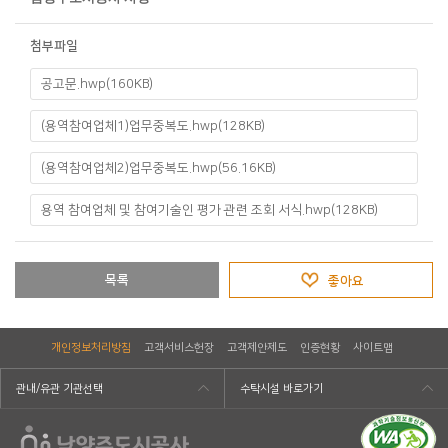
첨부파일
공고문.hwp(160KB)
(용역참여업체1)업무중복도.hwp(128KB)
(용역참여업체2)업무중복도.hwp(56.16KB)
용역 참여업체 및 참여기술인 평가 관련 조회 서식.hwp(128KB)
목록
좋아요
개인정보처리방침
고객서비스헌장
고객제안제도
인증현황
사이트맵
관내/유관 기관선택
수탁시설 바로가기