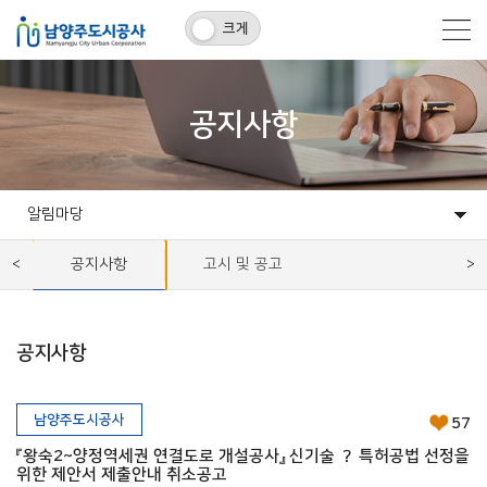
크게
공지사항
알림마당
고객마당
알림마당
개발사업
시설운영사업
정보공유
공사소개
공지사항
고시 및 공고
공지사항
남양주도시공사
57
『왕숙2~양정역세권 연결도로 개설공사』 신기술 ？ 특허공법 선정을
위한 제안서 제출안내 취소공고