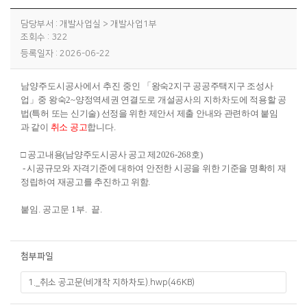
담당부서 : 개발사업실 > 개발사업1부
조회수 : 322
등록일자 : 2026-06-22
남양주도시공사에서 추진 중인
「
왕숙
2
지구 공공주택지구 조성사
업
」
중 왕숙
2~
양정역세권 연결도로 개설공사의
지하차도
에 적용할 공
법
(
특허 또는 신기술
)
선정을 위한 제안서 제출 안내와 관련하여 붙임
과 같이
취소 공고
합니다
.
□ 공고내용(남양주도시공사 공고 제2026-268호)
- 시공규모와 자격기준에 대하여 안전한 시공을 위한 기준을 명확히 재
정립하여 재공고를 추진하고 위함.
붙임. 공고문 1부. 끝.
첨부파일
1._취소 공고문(비개착 지하차도).hwp(46KB)