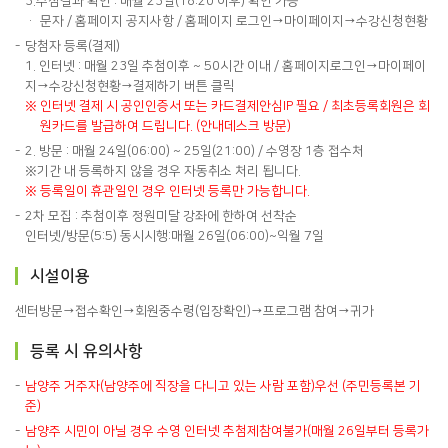
3.추첨결과 확인 : 매월 23일(18:20 이후) 확인 가능
·
문자 / 홈페이지 공지사항 / 홈페이지 로그인→마이페이지→수강신청현황
당첨자 등록(결제)
1. 인터넷 : 매월 23일 추첨이후 ~ 50시간 이내 / 홈페이지로그인→마이페이
지→수강신청현황→결제하기 버튼 클릭
※
인터넷 결제 시 공인인증서 또는 카드결제안심IP 필요 / 최초등록회원은 회
원카드를 발급하여 드립니다. (안내데스크 방문)
2. 방문 : 매월 24일(06:00) ~ 25일(21:00) / 수영장 1층 접수처
※기간 내 등록하지 않을 경우 자동취소 처리 됩니다.
※
등록일이 휴관일인 경우 인터넷 등록만 가능합니다.
2차 모집 : 추첨이후 정원미달 강좌에 한하여 선착순
인터넷/방문(5:5) 동시시행:매월 26일(06:00)~익월 7일
시설이용
센터방문→접수확인→회원중수령(입장확인)→프로그램 참여→귀가
등록 시 유의사항
남양주 거주자(남양주에 직장을 다니고 있는 사람 포함)우선 (주민등록본 기
준)
남양주 시민이 아닐 경우 수영 인터넷 추첨제참여불가(매월 26일부터 등록가