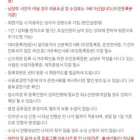
능)
남양주 시민이 아닐 경우 이용요금 및 수강료는 3배 가산됩니다.(주민등록본
기준)
회원가입 시 이용하는 당사자 성명으로 가입 (본인실명제)
1인 1강좌를 원칙으로 함 (단, 모집인원이 남아 있는 강좌에 한하여 방문으로
추가신청 가능)
대리등록(방문)시 실이용자의 신분확인서류 (주민등록증, 운전면허증, 기간이
만료되지 않은 여권 등) 거주확인서류 (주민등록등본) 지참 필수
신규회원 등록 시 거주확인을 위한 주민등록등본, 남양주 직장을 다니고 있는
사람은 사업자등록증, 재직증명서 지참 필수
등록회원은 센터 방문 시 회원카드를 발급하여 드립니다.
사용료감면기준에 의거 관련서류를 제시하시면 할인 받으실 수 있습니다. (사
용료감면기준 확인)
접수마감 후 등록인원이 강좌진행에 필요한 최소인원에 미달될 경우 강좌가
폐강 될 수 있습니다.
법정 공휴일은 휴강이며, 별도의 보충 수업이 없습니다.
인터넷 수강 신청 시 대상 연령은 만 나이 월까지 적용되며, 생일 달 1일 기준
으로 연령이 변경됩니다.
수강시 연령대상(만 나이)이 맞지 않을 경우 수강 신청이 되지 않습니다.
어린이 및 유아 수영 프로그램 이용시간 중 만 나이(기준 : 출생년월)가 지났을