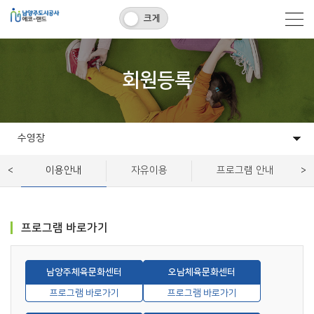
크게
회원등록
수영장
시설소개
매립장
수영장
시설대관
고객센터
알림마당
이용안내
자유이용
프로그램 안내
프로그램 바로가기
남양주체육문화센터
오남체육문화센터
프로그램 바로가기
프로그램 바로가기