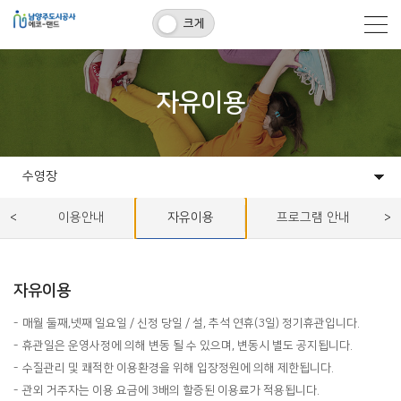
크게
자유이용
수영장
시설소개
매립장
수영장
시설대관
고객센터
알림마당
이용안내
자유이용
프로그램 안내
자유이용
매월 둘째,넷째 일요일 / 신정 당일 / 설, 추석 연휴(3일) 정기휴관입니다.
휴관일은 운영사정에 의해 변동 될 수 있으며, 변동시 별도 공지됩니다.
수질관리 및 쾌적한 이용환경을 위해 입장정원에 의해 제한됩니다.
관외 거주자는 이용 요금에 3배의 할증된 이용료가 적용됩니다.