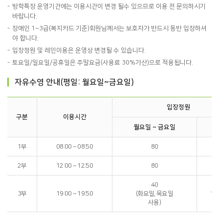
방학특장 운영기간에는 이용시간이 변경 될수 있으므로 이용 전 문의하시기
바랍니다.
장애인 1~3급(복지카드 기준)회원님께서는 보호자가 반드시 동반 입장하셔
야 합니다.
입장정원 및 레인이용은 운영상 변경될 수 있습니다.
토요일/일요일/공휴일은 주말요금(사용료 30%가산)으로 적용됩니다.
자유수영 안내(평일: 월요일~금요일)
입장정원
구분
이용시간
월요일 ~ 금요일
핀
1부
08:00 ~ 08:50
80
2부
12:00 ~ 12:50
80
40
3부
19:00 ~ 19:50
(화요일, 목요일
10
사용)