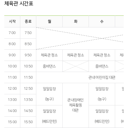
체육관 시간표
시작
종료
월
화
수
7:00
7:50
8:00
8:50
9:00
9:50
체육관 청소
체육관 청소
체육관 청소
체육
10:00
10:50
줌바댄스
줌바댄스
11:00
11:50
관내 어린이집 대관
12:00
12:50
일일입장
일일입장
일
(농구)
(농구)
(
13:00
13:50
관내장애인
체육활동
대관
14:00
14:50
일일입장
일일입장
일
(배드민턴)
(배드민턴)
(배
15:00
15:50