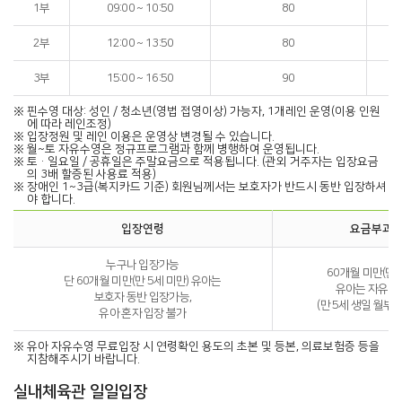
1부
09:00 ~ 10:50
80
2부
12:00 ~ 13:50
80
3부
15:00 ~ 16:50
90
※
핀수영 대상: 성인 / 청소년(영법 접영이상) 가능자, 1개레인 운영(이용 인원
에 따라 레인조정)
※
입장정원 및 레인 이용은 운영상 변경될 수 있습니다.
※
월~토 자유수영은 정규프로그램과 함께 병행하여 운영됩니다.
※
토·일요일 / 공휴일은 주말요금으로 적용됩니다. (관외 거주자는 입장요금
의 3배 할증된 사용료 적용)
※
장애인 1~3급(복지카드 기준) 회원님께서는 보호자가 반드시 동반 입장하셔
야 합니다.
입장연령
요금부과 
누구나 입장가능
60개월 미만(만 
단 60개월 미만(만 5세 미만) 유아는
유아는 자유수
보호자 동반 입장가능,
(만 5세 생일 월부
유아 혼자 입장 불가
※
유아 자유수영 무료입장 시 연령확인 용도의 초본 및 등본, 의료보험증 등을
지참해주시기 바랍니다.
실내체육관 일일입장