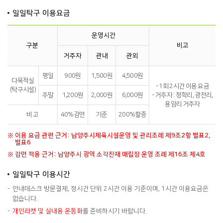
일일탁구 이용요금
운영시간
구분
비고
거주자
관내
관외
평일
900원
1,500원
4,500원
다목적실
- 1회 2시간 이용 요금
(탁구시설)
주말
1,200원
2,000원
6,000원
- 거주자 : 청학리, 광전리,
용암리 거주자
비 고
40%감면
기준
200%할증
※
이용 요금 관련 근거: 남양주시체육시설운영 및 관리조례 제9조2항 별표2,
별표6
※
감면 적용 근거: 남양주시 광역 소각잔재 매립장 운영 조례 제16조 제4호
일일탁구 이용시간
안내데스크 방문결제, 정시간 단위 2시간 이용 기준이며, 1시간 이용요금은
없습니다.
개인라켓 및 실내용 운동화
를 준비하시기 바랍니다.