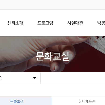
센터소개
프로그램
시설대관
백
문화교실
요
요
비스 헌장
 업무
길
문화교실
실내체육관