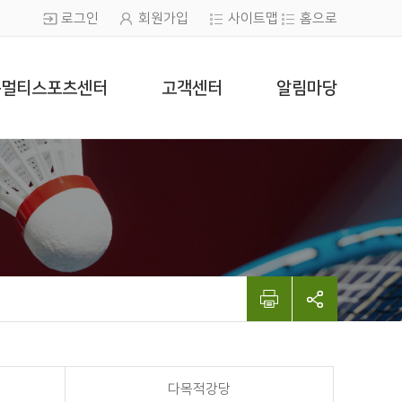
로그인
회원가입
사이트맵
홈으로
봉멀티스포츠센터
고객센터
알림마당
다목적강당