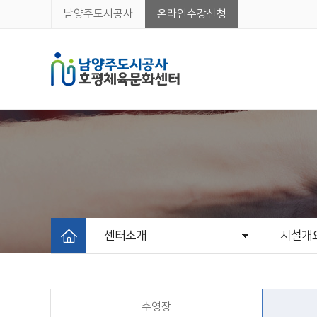
남양주도시공사
온라인수강신청
센터소개
시설개
센터소개
프로그램
시설대관
백봉멀티스포츠센터
고객센터
알림마당
시설개
고객서
조직 및
오시는 
수영장