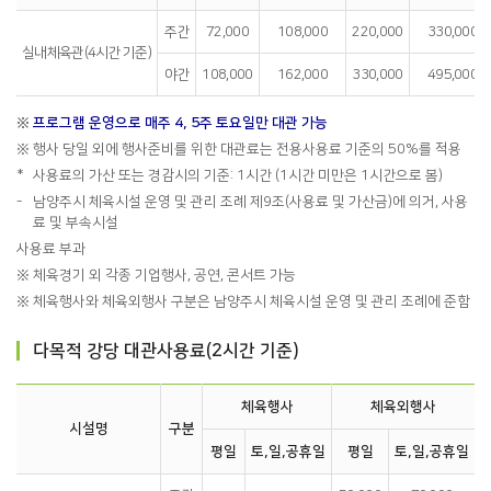
주간
72,000
108,000
220,000
330,000
실내체육관(4시간 기준)
야간
108,000
162,000
330,000
495,000
※
프로그램 운영으로 매주 4, 5주 토요일만 대관 가능
※
행사 당일 외에 행사준비를 위한 대관료는 전용사용료 기준의 50%를 적용
*
사용료의 가산 또는 경감시의 기준: 1시간 (1시간 미만은 1시간으로 봄)
-
남양주시 체육시설 운영 및 관리 조례 제9조(사용료 및 가산금)에 의거, 사용
료 및 부속시설
사용료 부과
※
체육경기 외 각종 기업행사, 공연, 콘서트 가능
※
체육행사와 체육외행사 구분은 남양주시 체육시설 운영 및 관리 조례에 준함
다목적 강당 대관사용료(2시간 기준)
체육행사
체육외행사
시설명
구분
평일
토,일,공휴일
평일
토,일,공휴일