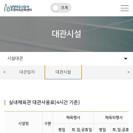
크게
대관시설
시설대관
센터소개
프로그램
시설대관
백봉멀티스포츠센터
고객센터
알림마당
대관절차
대관시설
실내체육관 대관사용료(4시간 기준)
체육행사
체육외행사
시설명
구분
평일
토,일,공휴일
평일
토,일,공휴일