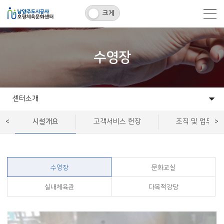
크게
수영장
센터소개
센터소개
프로그램
시설대관
백봉멀티스포츠센터
고객센터
알림마당
시설개요
고객서비스 헌장
조직 및 업무
수영장
문화교실
실내체육관
다목적강당