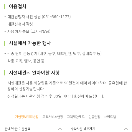
이용절차
대관담당자 사전 상담 (031-560-1277)
대관신청서 작성
사용허가 통보 (고지서발급)
시설에서 가능한 행사
각종 단체 운동경기 (배구, 농구, 배드민턴, 탁구, 실내축구 등)
각종 교육, 행사, 공연 등
시설대관시 알아야할 사항
시설대관은 사용 희망일을 기준으로 90일전에 예약 하여야 하며, 공휴일에 한
정하여 신청가능합니다.
신청결과는 대관신청 접수 후 30일 이내에 회신하여 드립니다.
개인정보처리방침
고객서비스헌장
고객제안제도
인증현황
사이트맵
관내/유관 기관선택
수탁시설 바로가기