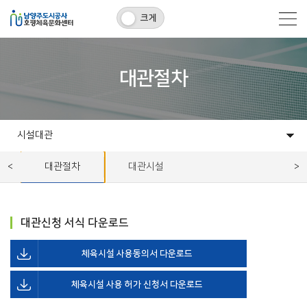
크게
대관절차
시설대관
센터소개
프로그램
시설대관
백봉멀티스포츠센터
고객센터
알림마당
대관절차
대관시설
대관신청 서식 다운로드
체육시설 사용동의서 다운로드
체육시설 사용 허가 신청서 다운로드