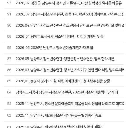
92
2026. 07. 강진군-남양주시, 청소년 교류캠프...다산 실학정신 역사문화 공유
91
2026. 07. 남양주시청소년수련관, '초등 1~6학년 60명 영어캠프' 선착순 모집
90
2026.04. 남양주시청소년수련관 청소년봉사단 아르곤 국민 안전의 날 맞아 소
89
2026. 04. 남양주도시공사, 청소년기자단·미디어기획단 위촉
88
2026. 03. 2026년 남양주시청소년예술제 참가자 모집
87
2026.05. 남양주시청소년수련관-강진군청소년수련관, 업무 협약 체결
86
2026.03. 남양주시청소년수련관, 청소년 자치기구 연합 발대식 및 방과후아카
85
2026.01. 정경자 경기도의원, 어린이비전센터·청소년수련관 방문
84
남양주도시공사 남양주시청소년수련관, 2025년 청소년어울림마당 개최
83
2025.11. 남양주시, 청소년 문화예술축제 이음플러스 응답하라 레트로 메트로 
82
2025.11. 남양주시, 제2회 청소년 정약용 골든벨 성황리 종료
81
2025.10. 남양주시, 제5회 청소년정책제안대회 성황리 마무리