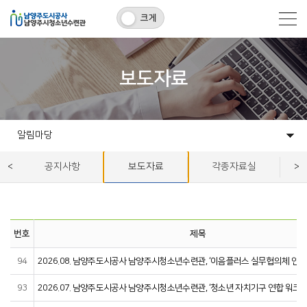
크게
보도자료
알림마당
수련관소개
청소년활동
아쿠와조이
고객센터
알림마당
공지사항
보도자료
각종자료실
번호
제목
94
2026.08. 남양주도시공사 남양주시청소년수련관, ‘이음플러스 실무협의체 연합
93
2026.07. 남양주도시공사 남양주시청소년수련관, ‘청소년 자치기구 연합 워크숍