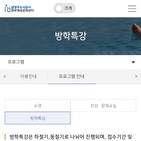
크게
방학특강
프로그램
센터소개
프로그램
시설대관
고객센터
알림마당
이용안내
프로그램 안내
수영
건강·문화교실
방학특강
방학특강은 하절기,동절기로 나뉘어 진행되며, 접수기간 및