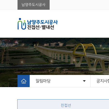
남양주도시공사
알림마당
공지사
시설개요
이용안내
알림마당
안전환경
고객지원
공지사
시설개
홍보자
진접선