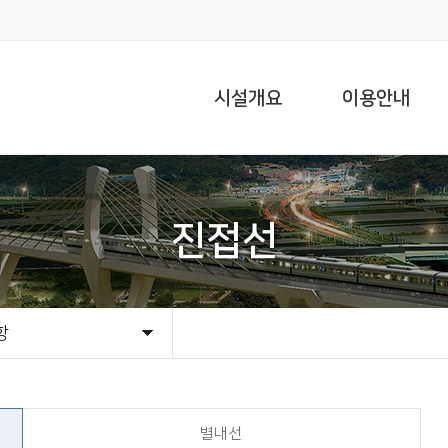
시설개요
이용안내
진접선
항
항
선 현황
료
별내선