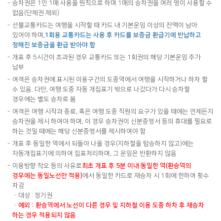
승차권은 1인 1매 사용을 원칙으로 하며 1매의 승차권을 여러 명이 사용할 수
없음(단체권 제외)
선불교통카드는 여행을 시작할 때 카드 내 기본운임 이상의 잔액이 남아
있어야 하며,
1회용 교통카드는 사용 후 카드를 보증금 환급기에 반납하고
정해진 보증금을 환급 받아야 함
개표 후 5시간이 초과된 경우 교통카드 또는 1회권의 해당 기본운임 추가
납부
여객은 승차권에 표시된 이용구간의 도중역에서 여행을 시작하거나 하차 할
수 있음. 다만, 여행 도중 자동 개집표기 밖으로 나갔다가 다시 승차할
경우에는 별도 승차로 봄
여객은 여행 시작과 종료, 혹은 여행 도중 직원의 요구가 있을 때에는 언제든지
승차권을 제시 하여야 하며, 이 경우 승차권이 신분증명서 등의 휴대를 필요로
하는 것일 때에는 해당 신분증명서를 제시하여야 함
개표 후 동일한 역에서 되돌아 나올 경우(지하철을 탑승하지 않고)에는
자동개집표기에 의하여 집표처리하며, 그 운임은 반환하지 않음
이용방향 착오 등의 사유로
최초 개표 후 5분 이내 동일한 역(환승역의
경우에는 동일노선만 적용)
에서 동일한 카드로 재승차 시 1회에 한하여 횟수
차감
ㆍ대상 : 정기권
ㆍ
예외 : 환승역에서 노선이 다른 경우 및 지하철 이용 도중 하차 후 재승차
하는 경우 적용되지 않음