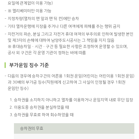
요일에 관계없이 이용 가능)
※ 엘리베이터만 이용 가능
지정차량(열차의 맨 앞과 맨 뒤 칸)에만 승차
기타 열차운행에 지장을 주거나 다른 여객에게 피해를 주는 행위 금지
자전거의 파손, 분실 그리고 자전거 휴대 여객의 부주의로 인하여 발생한 본인
및 제3자의 손해에 대하여 남양주도시공사는 그 책임을 지지 않음
※ 휴대승차일ㆍ시간ㆍ구간 등 필요한 사항은 조정하여 운영할 수 있으며,
공사 외 구간은 각 운영 기관이 정하는 바에 따름
부가운임 징수 기준
다음의 경우에 승차구간의 어른용 1회권 운임(어린이는 어린이용 1회권 운임)
과 30배의 부가금 징수(직원에게 신고하여 그 사실이 인정될 경우 1회권
운임만 징수)
승차권을 소지하지 아니하고 열차를 이용하거나 운임지역 내로 무단 입장
이용도중 승차권을 분실하였을 때
승차권을 무효로 하여 회수하였을 때
승차권의 무효