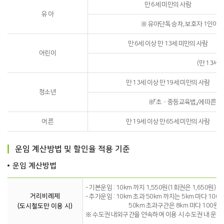
만 6세 미만의 사람
유 아
※ 유아단독 승차, 보호자 1인이 유
만 6세 이상 만 13세 미만의 사람
어린이
(만 13세
만 13세 이상 만 19세 미만의 사람
청소년
※「초ㆍ중등교육법」에 따른 학교
어 른
만 19세 이상 만 65세 미만의 사람
운임 계산방법 및 할인율 적용 기준
운임 계산방법
- 기본운임 : 10km 까지 1,550원(1회권은 1,650원)
거리비례제
- 추가운임 : 10km 초과 50km 까지는 5km 마다 100
50km 초과구간은 8km 마다 100원 
(도시철도만 이용 시)
※ 수도권 내외구간을 연속하여 이용 시 수도권 내 운임을 먼