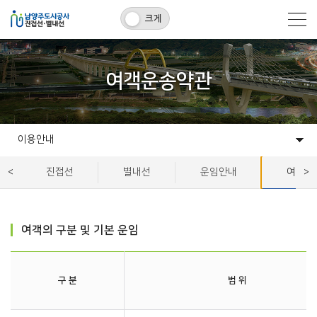
크게
여객운송약관
이용안내
시설개요
이용안내
알림마당
안전환경
고객지원
진접선
별내선
운임안내
여객운
여객의 구분 및 기본 운임
구 분
범 위