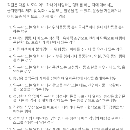
직원은 다음 각 호의 어느 하나에 해당하는 행위를 하는 자에 대해서는
금지행위의 제지 및 녹화ㆍ녹음 또는 촬영을 할 수 있고, 운송을 거절하거나
여행 도중 역 밖으로 나가게 할 수 있음
역 구내 또는 열차 내에서 위해물품 등 휴대금지품이나 휴대제한품을 휴대
하는 행위
여객의 행동, 나이 또는 정신적ㆍ육체적 조건으로 인하여 단독으로 여행이
곤란함에도 보호자가 동반하지 않은 경우
다른 여객에게 불쾌감이나 위험 등의 피해를 주거나 줄 우려가 있는 경우
역 구내 또는 열차 내에서 기부를 청하거나 물품판매, 연설, 권유 등의 행위
를 하는 경우
역 구내 또는 열차 내에서 폭언 또는 고성방가 등 소란을 피우거나 노숙, 흡
연하는 경우
승강용 출입문의 개폐를 방해하여 열차운행에 지장을 초래하는 행위
역구내, 또는 열차 내에서 광고물 부착 또는 배포, 산업폐기물ㆍ생활폐기
물ㆍ오물을 버리는 행위
정당한 사유 없이 역 구내 비상정지버튼을 누르거나 열차의 승강용 출입문
을 여는 등 역사 및 열차의 장치 또는 기구 등을 임의로 조작하는 행위
직원의 직무상 요구를 따르지 아니하거나 폭행ㆍ협박으로 직무집행을 방
해하는 행위
정부 및 지방자치단체의 감염병 대응 정책에 따른 감염병 예방을 위한 마
스크를 착용하지 않은 경우
역 구내 또는 열차 내에서 개인이동수단(사람 또는 그밖의 동력으로 운전