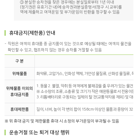
③ 분실한 승차권을 찾은 경우에는 분실일로부터 1년 이내
(정기권은 유효기간 내)에 승차권과분실증명서(청구 시 교부)를
역에 제출하고 여객운임 및 부가운임의 반환을 청구할 수 있음
휴대금지(제한품) 안내
직원은 여객의 휴대품 중 금지품이 있는 것으로 예상될 때에는 여객의 물건을
확인할 수 있고, 협조하지 않는 경우 승차를 거절할 수 있음
구 분
위해물품
화약류, 고압가스, 인화성 액체, 가연성 물질류, 산화성 물질류, 독
1. 동물 2. 불결, 악취 등 여객에게 불쾌감을 줄 우려가 있는 물건
위해물품 이외의
※ 소수량의 조류, 소충류 및 크기가 작은 애완동물로서 전용이동장
휴대금지품
3. 리튬배터리로 구동되는 일체의 탈 것(교통약자용 제외) 및 대용
휴대제한품
길이, 너비, 높이 각 변의 합이 158cm 이상인 물품과 중량이 32
※ 위 휴대 금지 및 제한물품 휴대 시 소정의 부가운임이 부과될 수 있음
운송거절 또는 퇴거 대상 행위