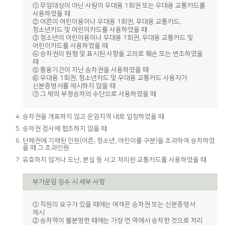
① 무임대상이 아닌 사람이 우대용 1회권 또는 우대용 교통카드를
사용하였을 때
② 어른이 어린이용이나 우대용 1회권, 우대용 교통카드,
청소년카드 및 어린이카드를 사용하였을 때
③ 청소년이 어린이용이나 우대용 1회권, 우대용 교통카드 및
어린이카드를 사용하였을 때
④ 승차권의 원형 및 표시된 사항을 고의로 훼손 또는 변조하였을
때
⑤ 통용기간이 지난 승차권을 사용하였을 때
⑥ 우대용 1회권, 청소년카드 및 우대용 교통카드 사용자가
신분증명서를 제시하지 않을 때
⑦ 그 밖의 부정승차의 수단으로 사용하였을 때
승차권을 개표하지 않고 운임지역 내로 입장하였을 때
승차권 검사에 협조하지 않을 때
단체권에 기재된 인원(어른, 청소년, 어린이를 구분)을 초과하여 승차하였
을 때 그 초과인원
유효하지 않거나 도난, 분실 등 사고 처리된 교통카드를 사용하였을 때
부가운임 징수 시 세부 사항
① 직원의 요구가 있을 때에는 여객은 승차권 또는 신분증명서
제시
② 승차역이 불분명한 때에는 가장 먼 역에서 승차한 것으로 처리