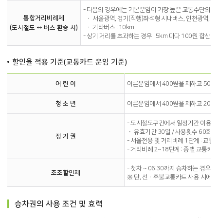
- 다음의 경우에는 기본운임이 가장 높은 교통수단의 운
통합거리비례제
ㆍ 서울광역, 경기(직행)좌석형 시내버스, 인천광역, 좌석
ㆍ 기타버스 : 10km
(도시철도 ↔ 버스 환승 시)
- 상기 거리를 초과하는 경우 : 5km 마다 100원 합산
할인율 적용 기준(교통카드 운임 기준)
어 린 이
어른운임에서 400원을 제하고 50% 
청 소 년
어른운임에서 400원을 제하고 20%
- 도시철도구간에서 일정기간 이용하
ㆍ 유효기간 30일 / 사용횟수 60회(단
정 기 권
- 서울전용 및 거리비례 1단계 : 교통카
- 거리비례 2~18단계 : 종별 교통카드 
- 첫차 ~ 06:30까지 승차하는 경우
조조할인제
※ 단, 선ㆍ후불교통카드 사용 시에만
승차권의 사용 조건 및 효력