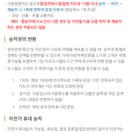
이용방향착오 등으로
동일역에서 동일한 카드로 15분 이내
승차 → 하차 →
재승차 시 1회에 한하여 운임 미부과
(환승횟수 1회 차감)
ㆍ 대상 : 선불ㆍ후불 교통카드
ㆍ
예외 : 환승역에서 노선이 다른 경우 및 지하철 이용 도중 하차 후 재승차
하는 경우 적용되지 않음
승차권의 반환
열차운행 중단 및 지연 등의 사유로 여행을 계속할 수 없을 때 : 승차권 종별로
정해진 금액을 반환받을 수 있으며, 이때 미승차확인증을 소지한 고객은 여행
중지일을 포함하여 7일 이내 도시철도구간 역에 청구하여 반환 받을 수 있음
도시철도 구간의 각 역에 다음 각 호의 운임 반환을 청구할 수 있음
1회권 : 해당 1회권에 전자적으로 기록된 운임. 다만, 판독되지 않는
카드의 경우에는 카드 번호로 조회된 운임
정기권 : 사용일수와 사용횟수를 적용하여 산출한 금액 중 적은 금액
(카드 대금은 반환하지 않음)
단체권 : 해당 승차권에 표시된 운임
자전거 휴대 승차
자전거 휴대승차 가능일 : 토요일, 법정 공휴일(접힌상태의 접이식 자전거는