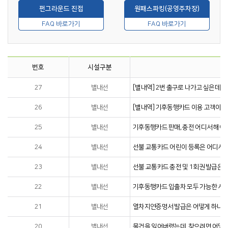
펀그라운드 진접
원패스파킹(공영주차장)
FAQ 바로가기
FAQ 바로가기
번호
시설구분
27
별내선
[별내역] 2번 출구로 나가고 싶은데 
26
별내선
[별내역] 기후동행카드 이용 고객이 
25
별내선
기후동행카드 판매, 충전 어디서 해야
24
별내선
선불 교통카드 어린이 등록은 어디서 
23
별내선
선불 교통카드 충전 및 1회권 발급은
22
별내선
기후동행카드 입출차 모두 가능한 서
21
별내선
열차지연증명서 발급은 어떻게 하나요
20
별내선
물건을 잃어버렸는데, 찾으려면 어떻게