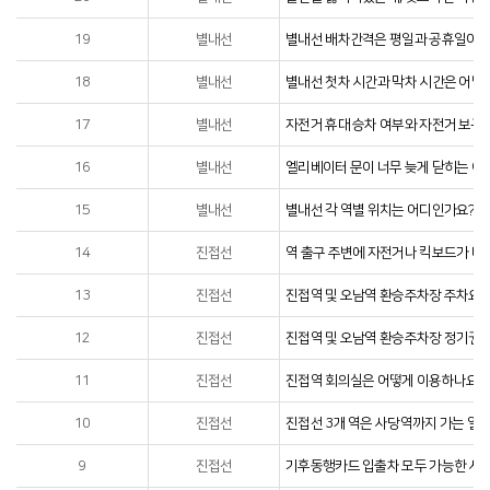
19
별내선
별내선 배차간격은 평일과 공휴일이 
18
별내선
별내선 첫차 시간과 막차 시간은 어떻
17
별내선
자전거 휴대 승차 여부와 자전거 보관
16
별내선
엘리베이터 문이 너무 늦게 닫히는 이
15
별내선
별내선 각 역별 위치는 어디인가요?
14
진접선
역 출구 주변에 자전거나 킥보드가 너
13
진접선
진접역 및 오남역 환승주차장 주차요금
12
진접선
진접역 및 오남역 환승주차장 정기권을
11
진접선
진접역 회의실은 어떻게 이용하나요?
10
진접선
진접선 3개 역은 사당역까지 가는 열
9
진접선
기후동행카드 입출차 모두 가능한 서