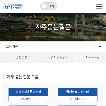
크게
자주묻는질문
고객지원
시설개요
이용안내
알림마당
안전환경
고객지원
유실물센터
간편지연증명서
자주묻는질문
자주 묻는 질문 모음
남양주체육문화센터
별내커뮤니티센터
FAQ 바로가기
FAQ 바로가기