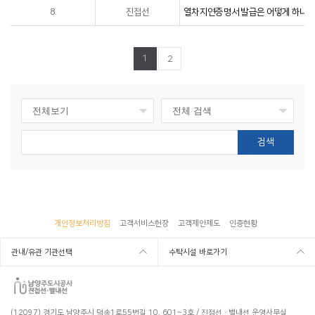
8
진접선
열차지연증명서 발급은 어떻게 하나요
1
2
검색
개인정보처리방침
고객서비스헌장
고객제안제도
인증현황
관내/유관 기관선택
수탁시설 바로가기
(12097) 경기도 남양주시 덕송1로55번길 10, 601~3호 / 진접선·별내선 운영사무실